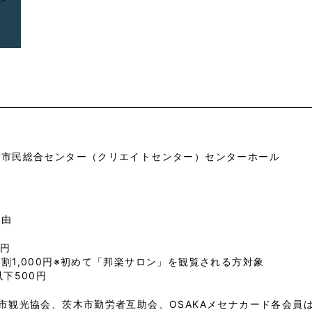
市市民総合センター（クリエイトセンター）センターホール
自由
0円
割1,000円※初めて「邦楽サロン」を観覧される方対象
以下500円
市観光協会、茨木市勤労者互助会、OSAKAメセナカード各会員