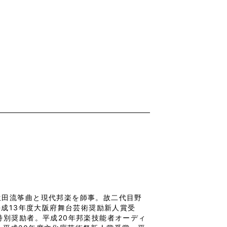
生田流筝曲と現代邦楽を師事。故二代目野
平成13年度大阪府舞台芸術奨励新人賞受
特別奨励者。平成20年邦楽技能者オーディ