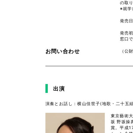
の取
※就
発売日
発売初
窓口
お問い合わせ
（公財
出演
演奏とお話し：横山佳世子(地歌・二十五絃
東京藝術
坂
野坂操壽
賞。平成1