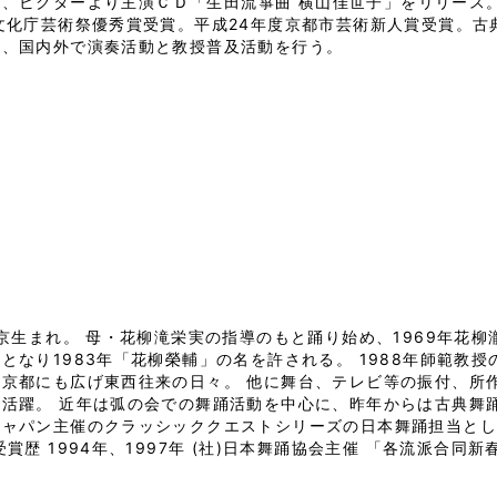
格、
ビクターより主演ＣＤ「生田流箏曲 横山佳世子」をリリース
文化庁芸術祭優秀賞受賞。平成24年度京都市芸術新人賞受賞。
ち、国内外で演奏活動と教授普及活動を行う。
東京生まれ。 母・花柳滝栄実の指導のもと踊り始め、1969年花
となり1983年「花柳榮輔」の名を許される。 1988年師範教
を京都にも広げ東西往来の日々。 他に舞台、テレビ等の振付、所
り活躍。 近年は弧の会での舞踊活動を中心に、昨年からは古典舞
ジャパン主催のクラッシッククエストシリーズの日本舞踊担当と
受賞歴 1994年、1997年 (社)日本舞踊協会主催 「各流派合