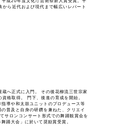
。平成20年度文化庁芸術祭新人賞受賞。平
古典から近代および現代まで幅広いレパート
柳瀧蔵へ正式に入門。 その後花柳流三世宗家
授の資格取得。 門下、後進の育成を開始。
作指導や和太鼓ユニットのプロデュース等
踊の普及と自身の研鑽を兼ねた、クリエイ
してサロンコンサート形式での舞踊観賞会を
同新春舞踊大会」に於いて奨励賞受賞。