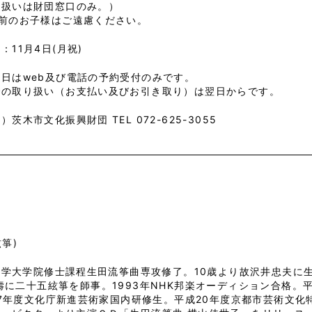
り扱いは財団窓口のみ。）
学前のお子様はご遠慮ください。
：11月4日(月祝)
日はweb及び電話の予約受付のみです。
での取り扱い（お支払い及びお引き取り）は翌日からです。
）茨木市文化振興財団 TEL 072-625-3055
箏)
大学大学院修士課程生田流筝曲専攻修了。10歳より故沢井忠夫に
に二十五絃箏を師事。1993年NHK邦楽オーディション合格。
7年度文化庁新進芸術家国内研修生。平成20年度京都市芸術文化