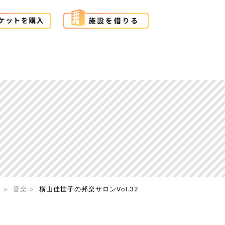
報
音楽
横山佳世子の邦楽サロンVol.32