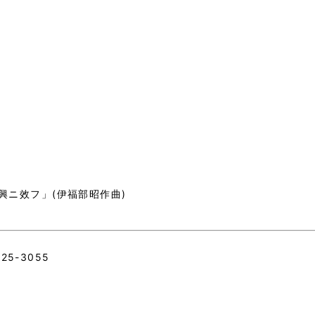
興ニ
效
フ」(伊福部昭作曲)
5-3055