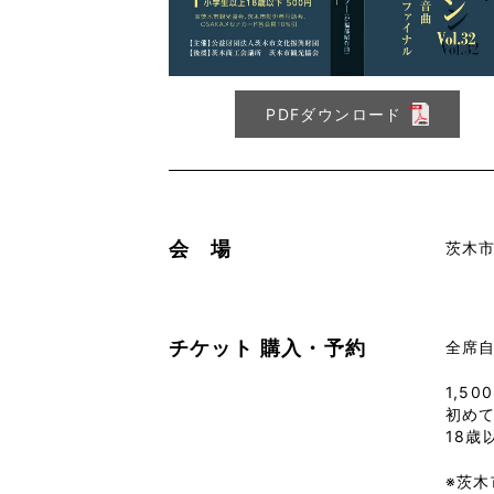
PDFダウンロード
会 場
茨木
チケット
購入・予約
全席
1,50
初めて
18歳
※茨木