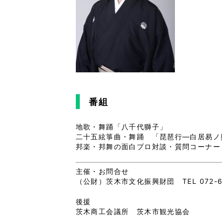
番組
地歌・舞踊「八千代獅子」
二十五絃箏曲・舞踊 「琵琶行―白居易ノ
邦楽・邦舞の面白プロ対談・質問コーナー
主催・お問合せ
（公財）茨木市文化振興財団 TEL 072-62
後援
茨木商工会議所 茨木市観光協会