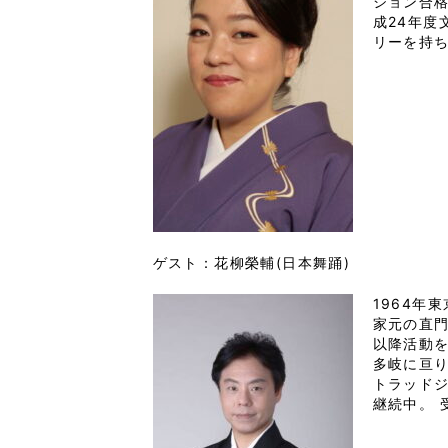
ション合
成24年度
リーを持
ゲスト：花柳榮輔(日本舞踊)
1964年
家元の直門
以降活動
多岐に亘
トラッド
継続中。 