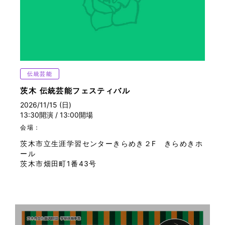
大衆芸能
伝統芸能
ワークショップ
ダンス
映画
伝統芸能
その他
茨木 伝統芸能フェスティバル
2026/11/15 (日)
フリーワード
13:30開演 / 13:00開場
会場：
茨木市立生涯学習センターきらめき２F きらめきホ
ール
茨木市畑田町1番43号
チケット購入方法