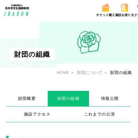
チケット購入
施設を借りる
ア
財団の組織
HOME
財団について
財団の組織
財団概要
財団の組織
情報公開
施設アクセス
これまでの公演