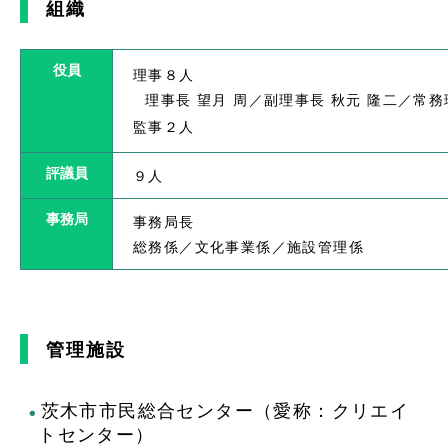
組織
役員
理事８人
理事長 望月 周／副理事長 秋元 隆二／常務
監事２人
評議員
９人
事務局
事務局長
総務係／文化事業係／施設管理係
管理施設
茨木市市民総合センター（愛称：クリエイ
トセンター）