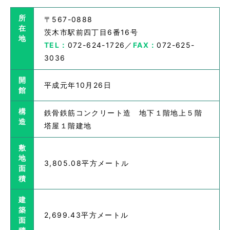
所
〒567-0888
在
茨木市駅前四丁目6番16号
地
TEL：
072-624-1726／
FAX：
072-625-
3036
開
平成元年10月26日
館
構
鉄骨鉄筋コンクリート造 地下１階地上５階
造
塔屋１階建地
敷
地
3,805.08平方メートル
面
積
建
築
2,699.43平方メートル
面