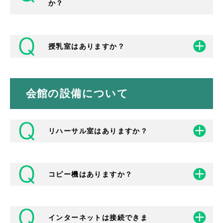
か？
授乳室はありますか？
ありません。
別室として託児室（クリエイトセンター２
階）がございますが、ホールの様子を見るこ
とはできません。また、身障者用トイレも設
会館の設備について
けております。
１階にございます。
また、各階女性用トイレ内、１、２、3階の
南館トイレ前にベビーベッドをご用意してお
ります。
リハーサル室はありますか？
１、２階の洋式トイレにはベビーチェアもご
用意しております。
コピー機はありますか？
ありません。
インターネットは接続できま