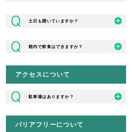
よりスムーズにお求めいただけます。
［インターネット］
画面上の座席イメージからお選びいただけま
土日も開いていますか？
す。
できません。窓口で利用料金をお支払いいた
だいての予約となります。
インターネット申込もありますが、必要なパ
スワードは窓口で発行しています。インター
館内で飲食はできますか？
ネットの申込のお支払いは申込から７日以内
８月、２月の年２回の設備点検等、臨時休館
に窓口で現金払いになります。
日以外は開館しております。
ホームページ、館内掲示などでお知らせいた
します。
アクセスについて
開館時間は 9：00～22：00、受付は9：00
会議室は可能です。
～17：00（チケットカウンターは10：00～
ただし、各ホール（クリエイトセンター・セ
17：00）までです。
ンターホール／多目的ホール）内での飲食は
お断りしています。
駐車場はありますか？
バリアフリーについて
クリエイトセンター（市民総合センター）地