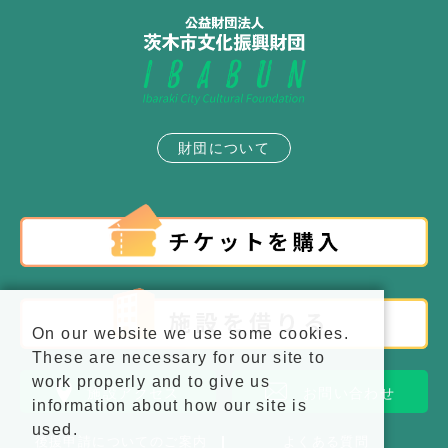
おりますので、ご確認いただき、窓口または
郵送にてご依頼ください。
依頼書はこちら⇒
チラシ等設置依頼書
＜チラシ等の配架・掲示に関する取扱基準(抜
粋)＞
財団について
設置できるチラシ等は、次の各号のいずれか
に該当しなければなりません。
①茨木市が行う事業又は茨木市から依頼の
ある事業に関するもの
②国、他の地方公共団体、公共機関等の事
業に関するもの
③他の文化施設の公演事業に関するもの
④財団が管理する施設内での催しに関する
もの
On our website we use some cookies.
⑤営利を目的としない公益的な団体が発行
These are necessary for our site to
したもの
work properly and to give us
⑥市民に有益な情報が記載されているもの
施設アクセス
お問い合わせ
information about how our site is
上記に該当する場合でも、次の各号に該当す
used.
後援申請についてのご案内
よくある質問
るものは設置不可となります。