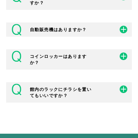
あります。
すか？
白黒コピー10円
1送信 50円 1受信10円
クリエイトセンター（市民総合センター）
１階事務所前
自動販売機はありますか？
できません。
ただし、会議室等の貸室利用者に限り原則１
組１台までモバイルWi-Fiルーターを無料貸
出しています。（事前予約制）
コインロッカーはあります
※利用方法等の詳細につきましては、施設窓
自動販売機は、館内１階にございます。
か？
口(072-624-1726）までお問い合わせくだ
クリエイトセンター（市民総合センター）
さい。
… 1階
※モバイルWi-Fiルーターは試験運用中のた
め、予告なく終了する場合がございます。
館内のラックにチラシを置い
館内１階にございます。
てもいいですか？
係員が行いますので、まずは窓口にてご相談
ください。 配架には以下の通り基準を設けて