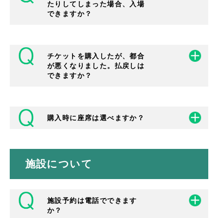
インターネット上でのお支払いにご利用いた
たりしてしまった場合、入場
はこちら
だけます。
できますか？
窓口ではご利用いただけません。
チケットを購入したが、都合
チケットをお持ちでない方は、原則として入
が悪くなりました。払戻しは
場いただけません。
できますか？
座席番号がわかり、ご購入者ご本人であるこ
とが確認できる場合には、各公演の主催者の
判断による対応となります。公演の主催者に
お問合せください。
購入時に座席は選べますか？
一度購入いただいたチケットの変更・払戻し
は受付けておりません。公演が中止になった
場合に限り、払戻しをすることがありますの
で、主催者にお問合せください。
施設について
チケットセンター（電話・窓口）、インター
ネットでご購入の場合は、お選びいただけま
す。
［電話］
施設予約は電話でできます
ご希望を伺いながら空いている席をご案内し
か？
ます。お手元に座席表をご用意いただけると