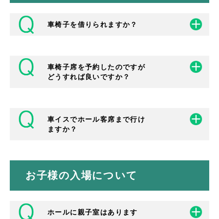
下に駐車場があります（約４５台収容）。
なお近隣に市営の駐車場、中央公園駐車場
（約３００台収容）・市役所駐車場（約１０
車椅子を借りられますか？
０台収容）などがあります。
車椅子席を予約したのですが
車椅子を３台ご用意しております。ご利用希
どうすれば良いですか？
望の方は１階事務室へお申し出ください。
また、身障者用トイレも設けております。
クリエイトセンター（市民総合センタ
ー） …１階
車イスでホール客席まで行け
チケットのお申し込みは各公演のお問合せ先
ますか？
に状況（車椅子から移動が可能、付き添いの
方と一緒にご覧になりたい、等）をお話いた
だき、ご相談ください。
茨木市文化振興財団 主催公演お問い合わせ
お子様の入場について
TEL 072-625-3055
可能です。
ホールに親子室はあります