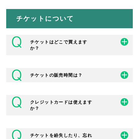
チケットについて
チケットはどこで買えます
か？
チケットの販売時間は？
茨木市文化振興財団主催公演のチケットは、
窓口、電話、インターネットでご購入いただ
けます。
クレジットカードは使えます
窓口…クリエイトセンター（市民総合セン
茨木市文化振興財団でのお取り扱いは、開館
か？
ター）１階チケットカウンター
日の10:00～17:00までとなっております。
茨木市駅前四丁目6-16
インターネットでのご予約は午前5時から翌
電話…茨木市文化振興財団 TEL 072-
日2時です（要無料会員登録）。
詳細はこ
625-3055
ちら
チケットを紛失したり、忘れ
インターネット…ネット予約・購入
詳細