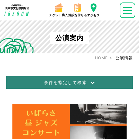
チケット購入
施設を借りる
アクセス
公演案内
HOME
公演情報
条件を指定して検索
公演日
～
ジャンル
音楽
演劇