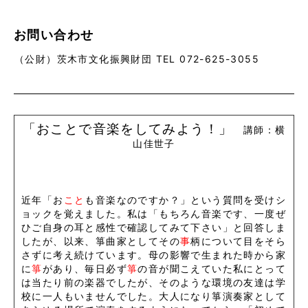
お問い合わせ
（公財）茨木市文化振興財団 TEL 072-625-3055
「おことで音楽をしてみよう！」
講師：横
山佳世子
近年「お
こと
も音楽なのですか？」という質問を受けシ
ョックを覚えました。私は「もちろん音楽です、一度ぜ
ひご自身の耳と感性で確認してみて下さい」と回答しま
したが、以来、箏曲家としてその
事
柄について目をそら
さずに考え続けています。母の影響で生まれた時から家
に
箏
があり、毎日必ず
箏
の音が聞こえていた私にとって
は当たり前の楽器でしたが、そのような環境の友達は学
校に一人もいませんでした。大人になり箏演奏家として