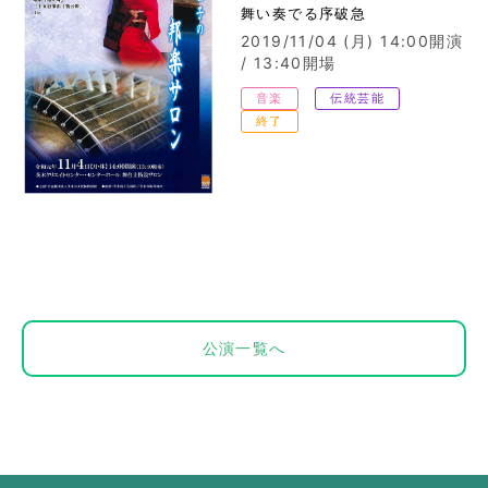
舞い奏でる序破急
2019/11/04 (月)
14:00開演
/ 13:40開場
音楽
伝統芸能
終了
公演一覧へ