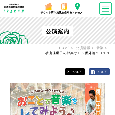
チケット購入
施設を借りる
アクセス
公演案内
HOME
公演情報
音楽
横山佳世子の邦楽サロン番外編２０１９
Xでシェア
シェア