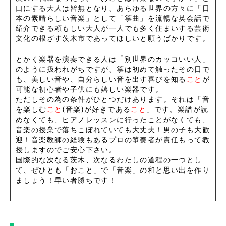
口にする大人は皆無となり、あらゆる世界の方々に「日
本の素晴らしい音楽」として「箏曲」を流暢な英会話で
紹介できる頼もしい大人が一人でも多く住まいする芸術
文化の根ざす茨木市であってほしいと願うばかりです。
とかく楽器を演奏できる人は「別世界のカッコいい人」
のように扱われがちですが、箏は初めて触ったその日で
も、美しい音や、自分らしい音を出す喜びを知る
こと
が
可能な初心者や子供にも嬉しい楽器です。
ただしその為の条件がひとつだけあります。それは「音
を楽しむ
こと
(音楽)が好きである
こと
」です。楽譜が読
めなくても、ピアノレッスンに行ったことがなくても、
音楽の授業で落ちこぼれていても大丈夫！男の子も大歓
迎！音楽教師の経験もあるプロの箏奏者が責任もって教
授しますのでご安心下さい。
国際的な次なる茨木、次なるわたしの道程の一つとし
て、ぜひとも「おこと」で「音楽」の和と思い出を作り
ましょう！早い者勝ちです！