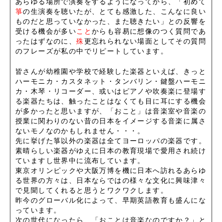
あらゆる場所で演奏をするようになってから、「初めて
箏
の生演奏を聴いたが、とても感激した、こんなに良い
ものだと思っていなかった、また聴きたい」との反響を
受ける機会が多い
こと
からも容易に想像のつく質問であ
ったはずなのに、
殊
更忘れられない場面としてその質問
のフレーズが私の中でリピートしています。
皆さんが幼稚園や学校で経験した楽器といえば、きっと
ハーモニカ・カスタネット・タンバリン・鍵盤ハーモニ
カ・木琴・リコーダー、或いはピアノや吹奏楽に登場す
る楽器たちは、触ったことはなくても目に耳にする機会
が多かったと思いますが、「おこと」は音楽室や音楽の
授業に関わりのない昔の日本をイメージする音楽に属さ
ないモノなのかもしれません・・・。
先に挙げた箏以外の楽器は全てヨーロッパの楽器です。
素晴らしい楽器がゆえに日本の教育現場で愛用され続け
ていますし世界中に流布しています。
東京オリンピックや大阪万博を機に日本へ訪れるあらゆ
る世界の方々は、日本ならではの様々な文化に興味津々
で見聞してくれると思うとワクワクします。
昨今のグローバル化によって、早期英語教育も盛んにな
っています。
次の世代になったら、「おことは音楽なのですか？」と