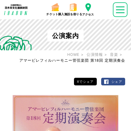
チケット購入
施設を借りる
アクセス
公演案内
HOME
公演情報
音楽
アマービレフィルハーモニー管弦楽団 第18回 定期演奏会
Xでシェア
シェア