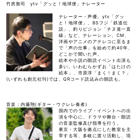
竹房敦司 ytv「グッと！地球便」ナレーター
ナレーター・声優。ytv「グッ
と！地球便」、BSフジ「鉄道伝
説」、釣りビジョン「チヌ道一直
線」など、ナレーション、CM、
洋画やアニメのアテレコに至るま
で「声の仕事」を始めて約40年、
どこかで聞いた声。

絵本や小説の朗読イベント出演も
多い。いわむらかずお「はたけの
絵本」、市原淳「まく！まく？」
(いずれも創元社刊)では、QRコード読込みの朗読も。

音楽：内藤翔(ギター・ウクレレ奏者)
国内でのライブ・イベントへの出
演を中心に、ドラマや舞台・朗読
の音楽監修及び指導を行う。
東京・大阪を拠点にした教室を主
宰する等、多岐に渡り活動し、現