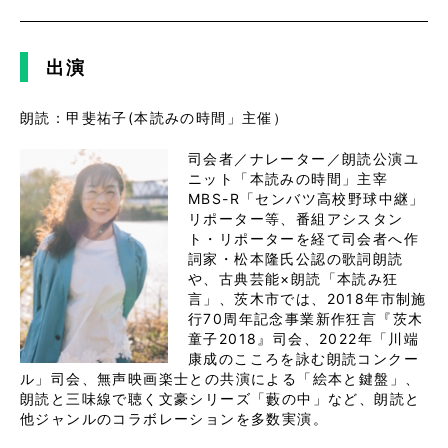
出演
朗読：甲斐祐子(本読みの時間」主催）
司会者／ナレーター／朗読公演ユ
ニット「本読みの時間」主宰
MBS-R「センバツ⾼校野球中継」
リポーター等、番組アシスタン
ト・リポーターを経て司会者へ作
詞家・松本隆⽒公認の歌詞朗読
や、古典芸能×朗読「本読み狂
⾔」、茨⽊市では、2018年市制施
⾏70周年記念事業新作狂⾔『茨⽊
童⼦2018』司会、2022年「川端
康成のこころを詠む朗読コンクー
ル」司会、無声映画楽⼠との共演による「絵本と鍵盤」、
朗読と三味線で聴く⽂豪シリーズ「藪の中」など、朗読と
他ジャンルのコラボレーションを多数実演。