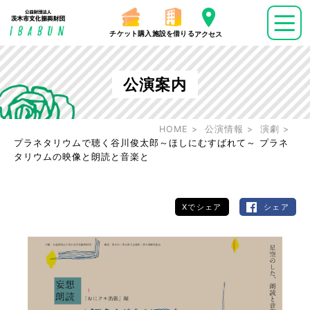
チケット購入
施設を借りる
アクセス
公演案内
HOME
公演情報
演劇
プラネタリウムで聴く谷川俊太郎～ほしにむすばれて～ プラネ
タリウムの映像と朗読と音楽と
Xでシェア
シェア