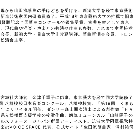
祖母から山田流箏曲の手ほどきを受ける。新潟大学を経て東京藝術
庁新進芸術家国内研修員修了。平成18年東京藝術大学の推薦で旧
6回賢順記念全国箏曲コンクールで銀賞受賞。古典を軸として東京
る。現代曲や洋楽・声楽との共演や作曲も多数。これまで室岡松
盟会長。新潟大学・目白大学非常勤講師。箏曲新潮会会員。トロ
曲松濤會主宰。
曲宮城社大師範　金津千重子に師事。東京藝大を経て同大学院修
回 八橋検校日本音楽コンクール」八橋検校賞、「第19回　くま
 18年にリサイタル開催。ダンサー森山開次演出による創作舞「
本県立松橋西支援学校の校歌作曲。朗読ミュージカル「山崎陽子
ールスフォース・ジャパン所属アーティスト。筑波大学附属視覚
楽のVOICE SPACE 代表。公式サイト「生田流箏曲家　澤村祐