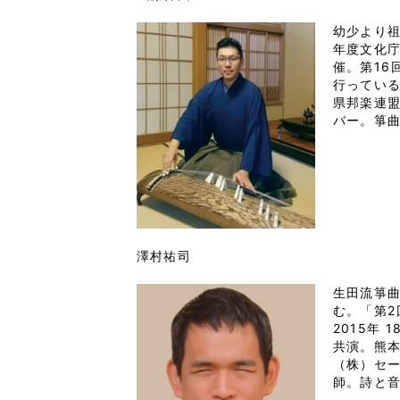
幼少より
年度文化
催。第1
行ってい
県邦楽連
バー。箏
澤村祐司
生田流箏
む。「第2
2015年
共演。熊
（株）セ
師。詩と音