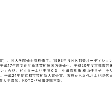
）、同大学院修士課程修了。1993年ＮＨＫ邦楽オーディション
。平成17年度文化庁新進芸術家国内研修生。平成20年度京都市
ョン」合格、ビクターより主演ＣＤ「生田流箏曲 横山佳世子」を
賞。平成24年度京都市芸術新人賞受賞。古典から近代および現代
大学講師。KOTO-FAI倶楽部主宰。