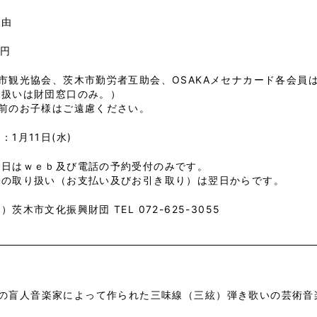
自由
0円
市観光協会、茨木市勤労者互助会、OSAKAメセナカード各会員
り扱いは財団窓口のみ。）
学前のお子様はご遠慮ください。
：1月11日(水)
初日はｗｅｂ及び電話の予約受付のみです。
での取り扱い（お支払い及びお引き取り）は翌日からです。
）茨木市文化振興財団 TEL 072-625-3055
の盲人音楽家によって作られた三味線（三絃）弾き歌いの芸術音