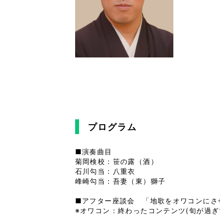
プログラム
■演奏曲目

菊岡検校：笹の露（酒）

石川勾当：八重衣

峰崎勾当：吾妻（東）獅子

■アフター座談会　「地歌をオワコンにさせ
※オワコン：終わったコンテンツ(旬が過