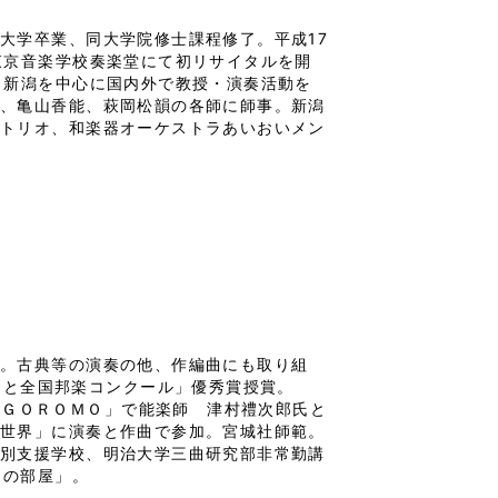
大学卒業、同大学院修士課程修了。平成17
東京音楽学校奏楽堂にて初リサイタルを開
、新潟を中心に国内外で教授・演奏活動を
孝、亀山香能、萩岡松韻の各師に師事。新潟
ントリオ、和楽器オーケストラあいおいメン
了。古典等の演奏の他、作編曲にも取り組
もと全国邦楽コンクール」優秀賞授賞。
ＨＡＧＯＲＯＭＯ」で能楽師　津村禮次郎氏と
の世界」に演奏と作曲で参加。宮城社師範。
特別支援学校、明治大学三曲研究部非常勤講
司の部屋」。