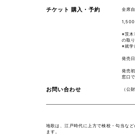
チケット
購入・予約
全席
1,50
※茨木
の取
※就
発売日
発売
窓口
お問い合わせ
（公財
地歌は、江戸時代に上方で検校・勾当など
ます。