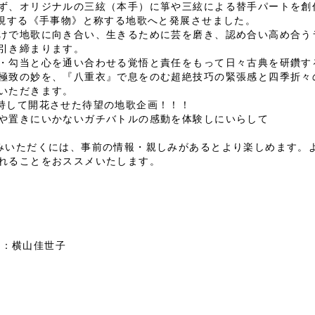
ず、オリジナルの三絃（本手）に箏や三絃による替手パートを創
要視する《手事物》と称する地歌へと発展させました。
けで地歌に向き合い、生きるために芸を磨き、認め合い高め合う
引き締まります。
・勾当と心を通い合わせる覚悟と責任をもって日々古典を研鑽す
極致の妙を、『八重衣』で息をのむ超絶技巧の緊張感と四季折々
いただきます。
、満を持して開花させた待望の地歌企画！！！
や置きにいかないガチバトルの感動を体験しにいらして
みいただくには、事前の情報・親しみがあるとより楽しめます。
れることをおススメいたします。
話：横山佳世子