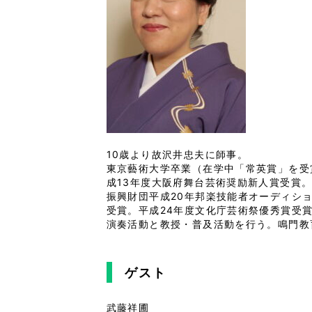
10歳より故沢井忠夫に師事。

東京藝術大学卒業（在学中「常英賞」を受賞
成13年度大阪府舞台芸術奨励新人賞受賞
振興財団平成20年邦楽技能者オーディシ
受賞。平成24年度文化庁芸術祭優秀賞受
演奏活動と教授・普及活動を行う。鳴門教育
ゲスト
武藤祥圃