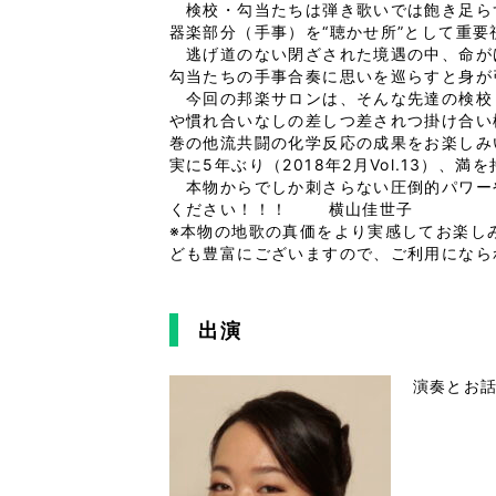
検校・勾当たちは弾き歌いでは飽き足ら
器楽部分（手事）を“聴かせ所”として重
逃げ道のない閉ざされた境遇の中、命が
勾当たちの手事合奏に思いを巡らすと身が
今回の邦楽サロンは、そんな先達の検校
や慣れ合いなしの差しつ差されつ掛け合い
巻の他流共闘の化学反応の成果をお楽しみ
実に5年ぶり（2018年2月Vol.13）
本物からでしか刺さらない圧倒的パワー
ください！！！ 横山佳世子
※本物の地歌の真価をより実感してお楽し
ども豊富にございますので、ご利用になら
出演
演奏とお