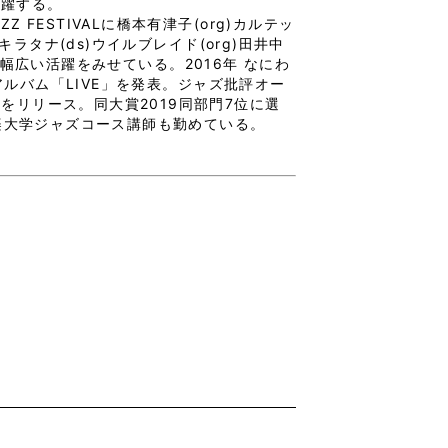
で活躍する。
ZZ FESTIVALに橋本有津子(org)カルテッ
ラタナ(ds)ウイルブレイド(org)田井中
ど幅広い活躍をみせている。2016年 なにわ
アルバム「LIVE」を発表。ジャズ批評オー
S」をリリース。同大賞2019同部門7位に選
楽大学ジャズコース講師も勤めている。