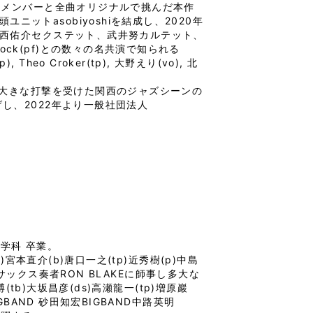
のメンバーと全曲オリジナルで挑んだ本作
ットasobiyoshiを結成し、2020年
ほか、今西佑介セクステット、武井努カルテット、
cock(pf)との数々の名共演で知られる
 Theo Croker(tp), 大野えり(vo), 北
で大きな打撃を受けた関西のジャズシーンの
し、2022年より一般社団法人
楽学科 卒業。
宮本直介(b)唐口一之(tp)近秀樹(p)中島
りサックス奏者RON BLAKEに師事し多大な
tb)大坂昌彦(ds)高瀬龍一(tp)増原巖
一BIGBAND 砂田知宏BIGBAND中路英明