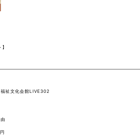
ト】
福祉文化会館LIVE302
自由
0円