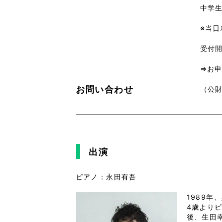
中学
※当日
受付開
⇒お
お問い合わせ
（公財
出演
ピアノ：永田有吾
1989年
4歳より
後、生田幸