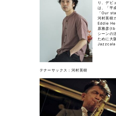
り、デビ
は、「平成
「Our 
河村英樹カ
Eddie H
原雅彦(t
シーンの
ために大
Jazzca
テナーサックス：河村英樹