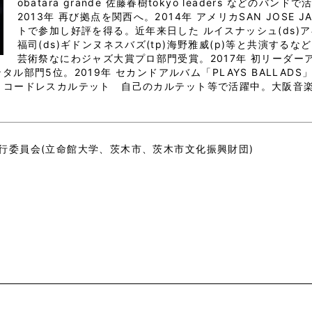
obatara grande 佐藤春樹tokyo leaders などのバンド
2013年 再び拠点を関西へ。2014年 アメリカSAN JOSE JA
トで参加し好評を得る。近年来日した ルイスナッシュ(ds)アキ
福司(ds)ギドンヌネスバズ(tp)海野雅威(p)等と共演するな
芸術祭なにわジャズ大賞プロ部門受賞。2017年 初リーダー
ル部門5位。2019年 セカンドアルバム「PLAYS BALLAD
ト コードレスカルテット 自己のカルテット等で活躍中。大阪音
行委員会(立命館大学、茨木市、茨木市文化振興財団)