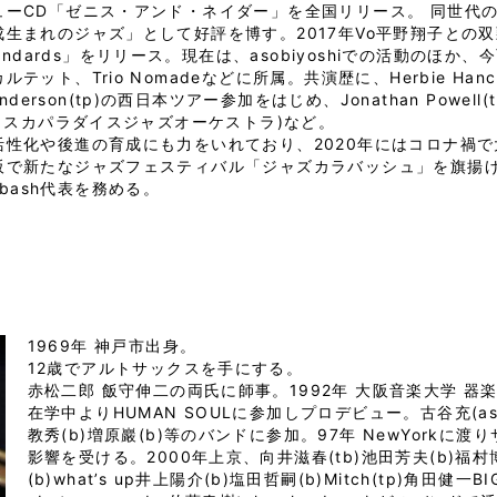
ューCD「ゼニス・アンド・ネイダー」を全国リリース。 同世代
生まれのジャズ」として好評を博す。2017年Vo平野翔子との双頭ユニ
standards」をリリース。現在は、asobiyoshiでの活動の
ルテット、Trio Nomadeなどに所属。共演歴に、Herbie Han
enderson(tp)の西日本ツアー参加をはじめ、Jonathan Powell(tp),
b スカパラダイスジャズオーケストラ)など。
活性化や後進の育成にも力をいれており、2020年にはコロナ禍
阪で新たなジャズフェスティバル「ジャズカラバッシュ」を旗揚げ
labash代表を務める。
1969年 神戸市出身。
12歳でアルトサックスを手にする。
赤松二郎 飯守伸二の両氏に師事。1992年 大阪音楽大学 器
在学中よりHUMAN SOULに参加しプロデビュー。古谷充(as)
教秀(b)増原巖(b)等のバンドに参加。97年 NewYorkに渡
影響を受ける。2000年上京、向井滋春(tb)池田芳夫(b)福村博(
(b)what’s up井上陽介(b)塩田哲嗣(b)Mitch(tp)角田健