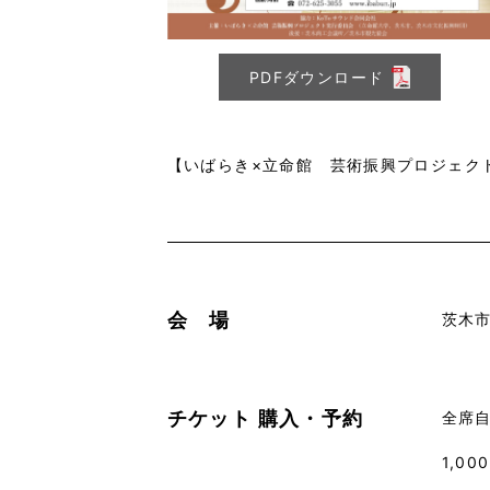
PDFダウンロード
【いばらき×立命館 芸術振興プロジェク
会 場
茨木市
チケット
購入・予約
全席
1,00