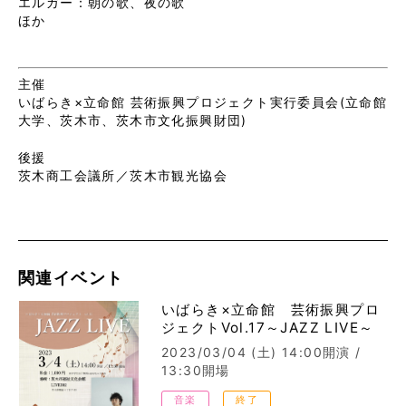
エルガー：朝の歌、夜の歌　

ほか
主催
いばらき×立命館 芸術振興プロジェクト実行委員会(立命館
大学、茨木市、茨木市文化振興財団)
後援
茨木商工会議所／茨木市観光協会
関連イベント
いばらき×立命館 芸術振興プロ
ジェクトVol.17～JAZZ LIVE～
2023/03/04 (土)
14:00開演 /
13:30開場
音楽
終了