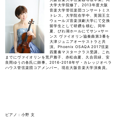
大学大学院修了。2013年度大阪
音楽大学管弦楽団コンサートミス
トレス。大学院在学中、英国王立
ウェールズ音楽演劇大学にて交換
留学生として研鑽を積む。同年
夏、びわ湖ホールにてサン=サー
ンス ヴァイオリン協奏曲第3番を
大津ジュニアオーケストラと共
演。Phoenix OSAQA 2017弦楽
四重奏マスタークラス受講。これ
までにヴァイオリンを荒戸雅子、赤松由夏、久合田緑、安
良岡ゆうの各氏に師事。2016-2018年ザ・カレッジオペラ
ハウス管弦楽団コアメンバー。現在大阪音楽大学演奏員。

ピアノ：小野 文
