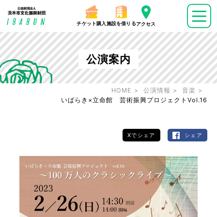
チケット購入
施設を借りる
アクセス
公演案内
HOME
公演情報
音楽
いばらき×立命館 芸術振興プロジェクトVol.16
Xでシェア
シェア