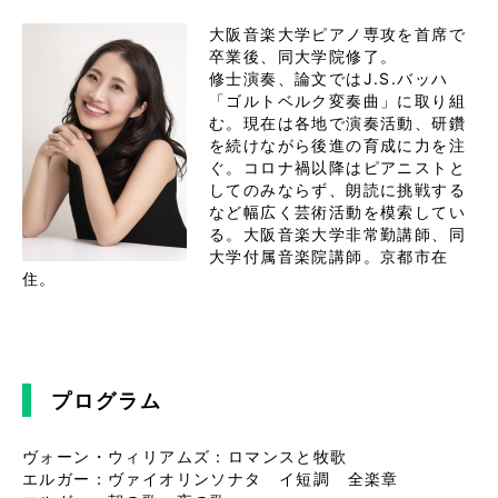
大阪音楽大学ピアノ専攻を首席で
卒業後、同大学院修了。

修士演奏、論文ではJ.S.バッハ
「ゴルトベルク変奏曲」に取り組
む。現在は各地で演奏活動、研鑽
を続けながら後進の育成に力を注
ぐ。コロナ禍以降はピアニストと
してのみならず、朗読に挑戦する
など幅広く芸術活動を模索してい
る。大阪音楽大学非常勤講師、同
大学付属音楽院講師。京都市在
住。
プログラム
ヴォーン・ウィリアムズ：ロマンスと牧歌

エルガー：ヴァイオリンソナタ　イ短調　全楽章
