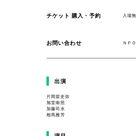
チケット
購入・予約
入場
お問い合わせ
ＮＰＯ
出演
片岡當史弥
旭堂南照
加藤司水
相馬雅芳
演目