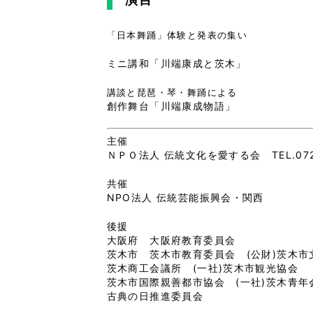
「日本舞踊」体験と発表の集い
ミニ講和「川端康成と茨木」
講談と琵琶・琴・舞踊による
創作舞台「川端康成物語」
主催
ＮＰＯ法人 伝統文化を愛する会 TEL.072-
共催
NPO法人 伝統芸能振興会・関西
後援
大阪府 大阪府教育委員会
茨木市 茨木市教育委員会 (公財)茨木市
茨木商工会議所 (一社)茨木市観光協会
茨木市国際親善都市協会 (一社)茨木青年
古典の日推進委員会