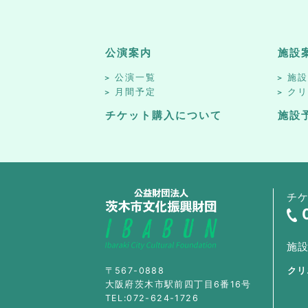
公演案内
施設
公演一覧
施
月間予定
ク
チケット購入について
施設
チ
施
〒567-0888
クリ
大阪府茨木市駅前四丁目6番16号
TEL:072-624-1726