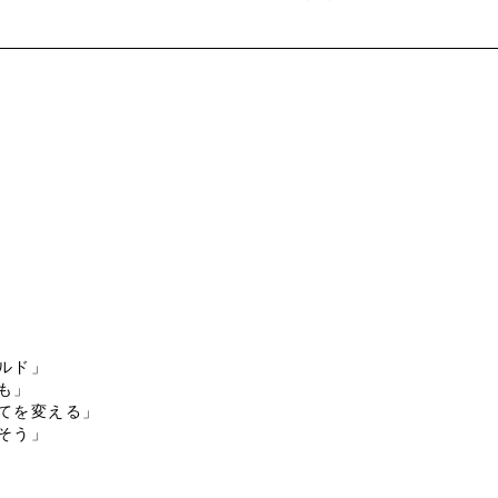
ルド」
も」
てを変える」
そう」