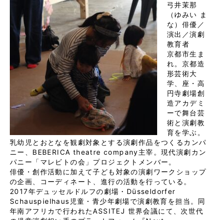
弓井茉那
（ゆみい ま
な）俳優／
演出／演劇
教育者
京都市生ま
れ。京都造
形芸術大
学、座・高
円寺劇場創
造アカデミ
ーで舞台芸
術と演劇教
育を学ぶ。
乳幼児とおとなを観劇対象とする演劇作品をつくるカンパ
ニー、BEBERICA theatre company主宰。現代演劇カン
パニー「マレビトの会」プロジェクトメンバー。
俳優・創作活動に加えて子ども対象の演劇ワークショップ
の企画、コーディネート、進行の活動を行っている。
2017年デュッセルドルフの劇場・Düsseldorfer
Schauspielhaus児童・青少年劇場で演劇教育を担当。同
年南アフリカで行われたASSITEJ 世界会議にて、次世代