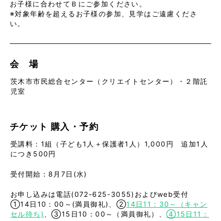
お子様に合わせてＢにご参加ください。
※対象年齢を超えるお子様の参加、見学はご遠慮くださ
い。
会 場
茨木市市民総合センター（クリエイトセンター）・２階託
児室
チケット
購入・予約
受講料：1組（子ども1人＋保護者1人）1,000円 追加1人
につき500円
受付開始：8月7日(水)
お申し込みは電話(072-625-3055)およびweb受付
①14日10：00～(満員御礼)、②
14日11：30～（キャン
セル待ち)
、③15日10：00～（満員御礼）、
④15日11：