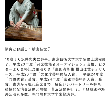
演奏とお話し：横山佳世子
10歳より沢井忠夫に師事。東京藝術大学大学院修士課程修
了。平成20年度「邦楽技能者オーディション」合格、ビク
ターより合格記念主演ＣＤ「生田流箏曲 横山佳世子」リリ
ース。平成20年度「文化庁芸術祭新人賞」、平成24年度
「同優秀賞」受賞。平成24年度「京都市芸術新人賞」受
賞。古典から現代音楽まで、幅広いレパートリーを持ち、
積極的な演奏活動と教授・普及活動を行う。ＦＭ放送や海
外公演も多数。鳴門教育大学非常勤講師。