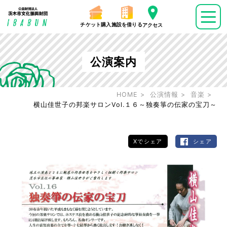
チケット購入
施設を借りる
アクセス
公演案内
HOME
公演情報
音楽
横山佳世子の邦楽サロンVol.１６～独奏箏の伝家の宝刀～
Xでシェア
シェア