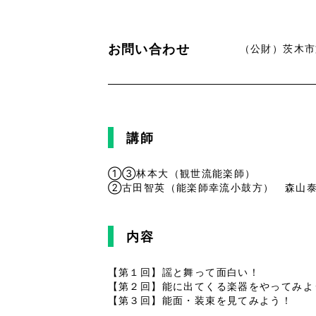
お問い合わせ
（公財）茨木市文化
講師
①③林本大（観世流能楽師）
②古田智英（能楽師幸流小鼓方） 森山
内容
【第１回】謡と舞って面白い！
【第２回】能に出てくる楽器をやってみよ
【第３回】能面・装束を見てみよう！