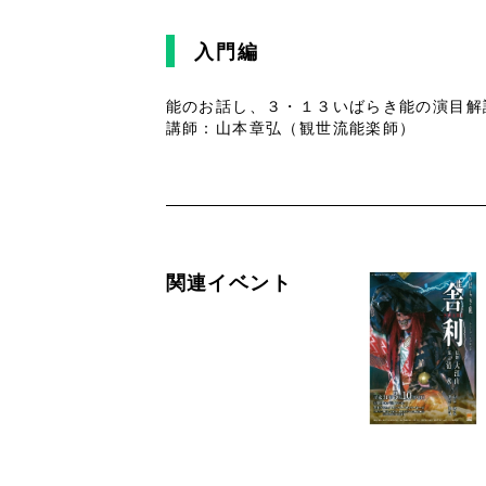
入門編
能のお話し、３・１３いばらき能の演目解
講師：山本章弘（観世流能楽師）
関連イベント