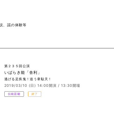
説、謡の体験等
第２３５回公演
いばらき能「舎利」
逃げる足疾鬼！追う韋駄天！
2019/03/10 (日)
14:00開演 / 13:30開場
伝統芸能
終了