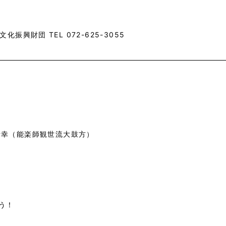
振興財団 TEL 072-625-3055
泰幸（能楽師観世流大鼓方）
う！