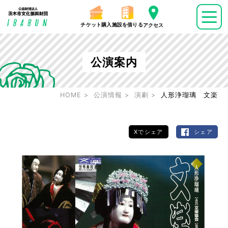
チケット購入
施設を借りる
アクセス
公演案内
HOME
公演情報
演劇
人形浄瑠璃 文楽
Xでシェア
シェア