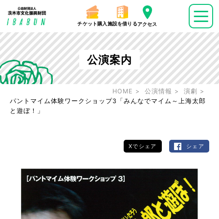
チケット購入
施設を借りる
アクセス
公演案内
HOME
公演情報
演劇
パントマイム体験ワークショップ3「みんなでマイム～上海太郎
と遊ぼ！」
Xでシェア
シェア