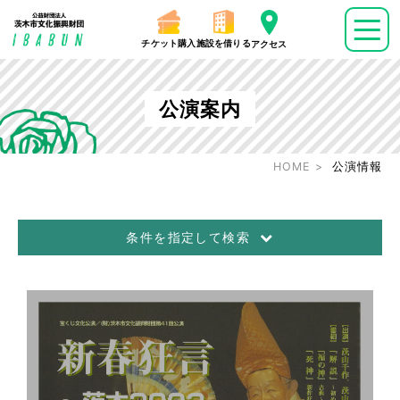
チケット購入
施設を借りる
アクセス
公演案内
HOME
公演情報
条件を指定して検索
公演日
～
ジャンル
音楽
演劇