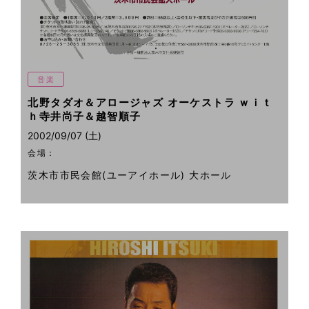
音楽
北野タダオ＆アロージャズ オーケストラ ｗｉｔ
ｈ寺井尚子＆越智順子
2002/09/07 (土)
会場：
茨木市市民会館(ユーアイホール) 大ホール