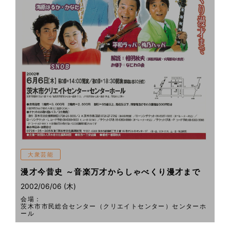
大衆芸能
漫才今昔史 ～音楽万才からしゃべくり漫才まで
2002/06/06 (木)
会場：
茨木市市民総合センター（クリエイトセンター）センターホ
ール