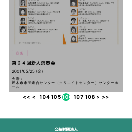
音楽
第２４回新人演奏会
2001/05/25 (金)
会場：
茨木市市民総合センター（クリエイトセンター）センターホ
ール
<<
<
104
105
106
107
108
>
>>