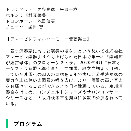
トランペット：西谷良彦 松原一樹
ホルン：川村真菜美
トロンボーン：池田修実
チューバ：柴田 智
【アマービレフィルハーモニー管弦楽団】
「若手演奏家にもっと演奏の場を」という想いで株式会社
アマービレ楽器より立ち上げられた日本で唯一の『楽器店
が経営母体』のプロオーケストラ。 2020年6月に日本オ
ーケストラ連盟へ準会員として加盟。設立当初より目標と
していた連盟への加入の目標を５年で実現。若手演奏家の
実力向上に伴い楽団員の幅を広げ、より一層質の高い音楽
をお届けすることができるよう日々活動している。定期演
奏会をはじめ、コンチェルトシリーズやサロンコンサート
シリーズなど、大阪府茨木市を拠点に多数の公演を行って
いる。
プログラム