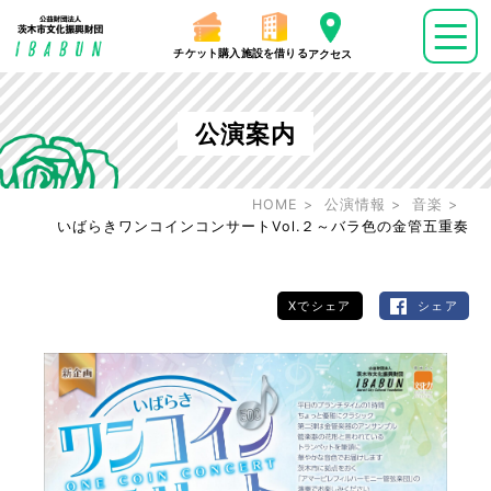
チケット購入
施設を借りる
アクセス
公演案内
HOME
公演情報
音楽
いばらきワンコインコンサートVol.２～バラ色の金管五重奏
Xでシェア
シェア