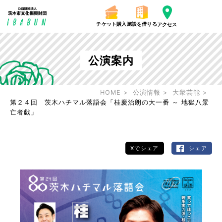
チケット購入
施設を借りる
アクセス
公演案内
HOME
公演情報
大衆芸能
第２４回 茨木ハチマル落語会「桂慶治朗の大一番 ～ 地獄八景
亡者戯」
Xでシェア
シェア