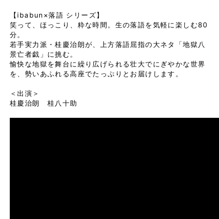
【ibabun×落語 シリーズ】
笑って、ほっこり、粋な時間。生の落語を気軽に楽しむ80
分。

若手実力派・桂慶治朗が、上方落語屈指の大ネタ「地獄八
景亡者戯」に挑む。
愉快な地獄を舞台に繰り広げられる壮大でにぎやかな世界
を、勢いあふれる高座でたっぷりとお届けします。
＜出演＞ 

桂慶治朗　桂八十助
