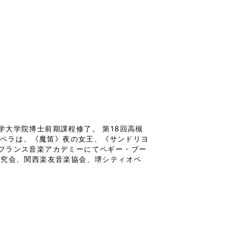
大学院博士前期課程修了。 第18回高槻
オペラは、《魔笛》夜の女王、《サンドリヨ
フランス音楽アカデミーにてペギー・ブー
研究会、関西楽友音楽協会、堺シティオペ