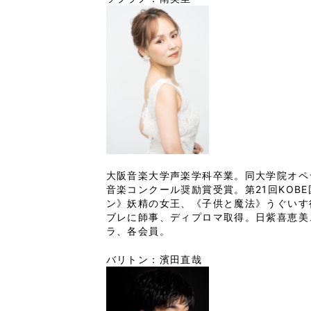
大阪音楽大学声楽学科卒業。同大学院オペ
音楽コンクール奨励賞受賞。第21回KO
ン》妖精の女王、《子供と魔法》うぐいす
ブレに師事、ディプロマ取得。日紫喜恵美
ラ、各会員。
バリトン：濱田直哉