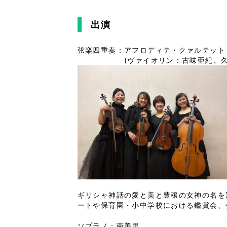
出演
弦楽四重奏：アフロディテ・クァルテット
(ヴァイオリン：古味亜紀、久保田
ギリシャ神話の愛と美と豊穣の女神の名を
ートや保育園・小中学校における鑑賞会、
ソプラノ：南美里