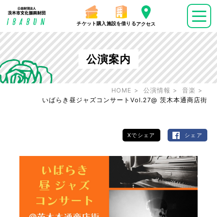
チケット購入
施設を借りる
アクセス
公演案内
HOME
公演情報
音楽
いばらき昼ジャズコンサートVol.27@ 茨木本通商店街
Xでシェア
シェア