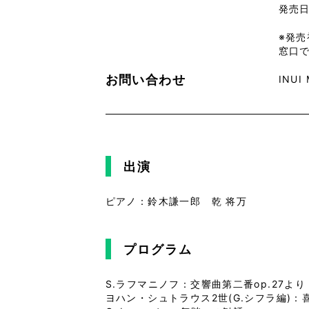
発売日
※発売
窓口
お問い合わせ
INUI
出演
ピアノ：鈴木謙一郎 乾 将万
プログラム
S.ラフマニノフ：交響曲第二番op.27よ
ヨハン・シュトラウス2世(G.シフラ編)