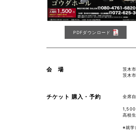
PDFダウンロード
会 場
茨木
茨木市
チケット
購入・予約
全席
1,50
高校
※就