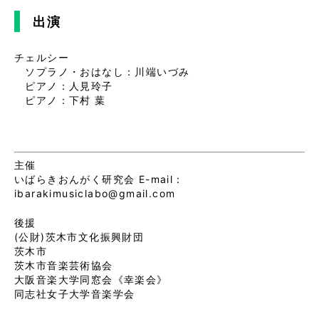
出演
チェルシー
ソプラノ・おはなし：川端いづみ
ピアノ：人見玲子
ピアノ：下村 葉
主催
いばらきおんがく研究会 E-mail：
ibarakimusiclabo@gmail.com
後援
(公財)茨木市文化振興財団
茨木市
茨木市音楽芸術協会
大阪音楽大学同窓会《幸楽会》
同志社女子大学音楽学会