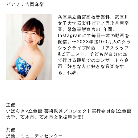
ピアノ：吉岡麻梨
兵庫県立西宮高校音楽科、武庫川
女子大学器楽科ピアノ専攻首席卒
業。緊急事態宣言の1年間、
Instagramにて毎日一本の動画を
配信。〜2023年迄100万人のクラ
シックライブ関西エリアスタッフ
&ピアニスト。子どもが自分の足
で行ける距離でのコンサートを企
画「好きな人と好きな音楽をす
る」代表。
主催
いばらき×立命館 芸術振興プロジェクト実行委員会(立命館
大学、茨木市、茨木市文化振興財団)
共催
沢池コミュニティセンター