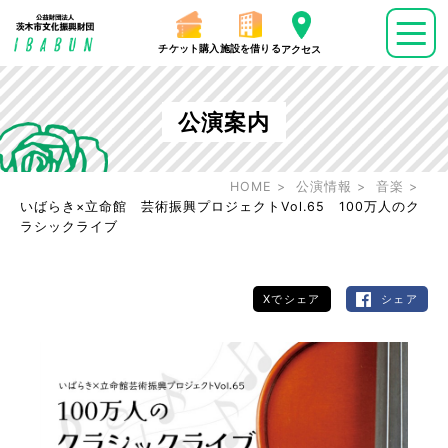
チケット購入
施設を借りる
アクセス
公演案内
HOME
公演情報
音楽
いばらき×立命館 芸術振興プロジェクトVol.65 100万人のク
ラシックライブ
Xでシェア
シェア