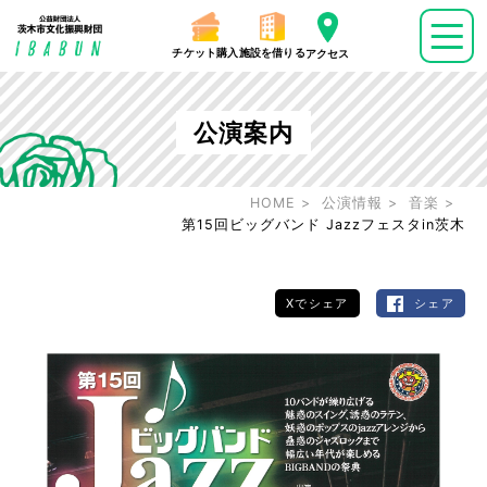
チケット購入
施設を借りる
アクセス
公演案内
HOME
公演情報
音楽
第15回ビッグバンド Jazzフェスタin茨木
Xでシェア
シェア