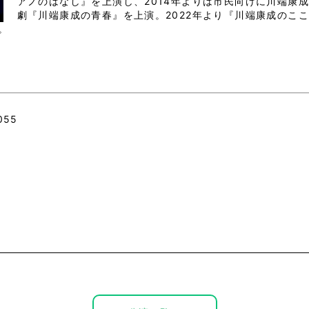
アノのはなし』を上演し、2014年よりは市民向けに川端康成
劇『川端康成の青春』を上演。2022年より『川端康成のこ
。
。
055