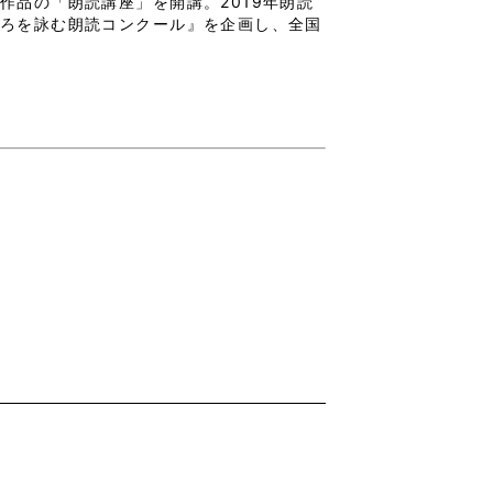
作品の「朗読講座」を開講。2019年朗読
ころを詠む朗読コンクール』を企画し、全国