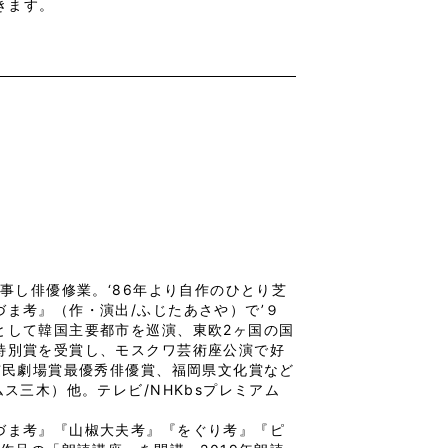
きます。
事し俳優修業。‘86年より自作のひとり芝
ま考』（作・演出/ふじたあさや）で’９
として韓国主要都市を巡演、東欧2ヶ国の国
特別賞を受賞し、モスクワ芸術座公演で好
市民劇場賞最優秀俳優賞、福岡県文化賞など
ス三木）他。テレビ/NHKbsプレミアム
づま考』『山椒大夫考』『をぐり考』『ピ