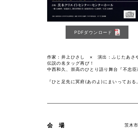
PDFダウンロード
作家：井上ひさし　×　演出：ふじたあさや
伝説の名タッグ再び！

中西和久、崇高のひとり語り舞台『不忠臣蔵
『ひと足先に冥府(あのよ)にまいってお
会 場
茨木