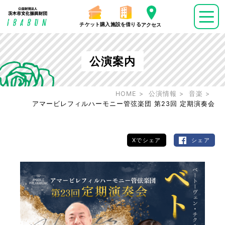
チケット購入
施設を借りる
アクセス
公演案内
HOME
公演情報
音楽
アマービレフィルハーモニー管弦楽団 第23回 定期演奏会
Xでシェア
シェア