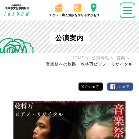
チケット購入
施設を借りる
アクセス
公演案内
HOME
公演情報
音楽
音楽祭への旅路 乾将万ピアノ・リサイタル
Xでシェア
シェア