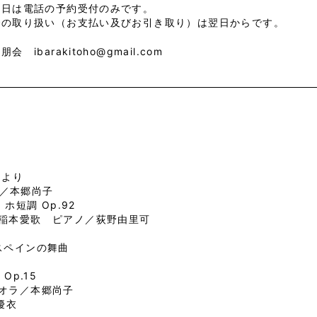
初日は電話の予約受付のみです。
での取り扱い（お支払い及びお引き取り）は翌日からです。
会 ibarakitoho@gmail.com
8より
ラ／本郷尚子
ホ短調 Op.92
稲本愛歌 ピアノ／荻野由里可
.スペインの舞曲
Op.15
オラ／本郷尚子
井優衣