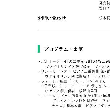
発売
窓口
お問い合わせ
茨木桐朋
プログラム・出演
・バルトーク：44の二重奏 BB104/Sz.9
ヴァイオリン／阿佐聖姫子 ヴィオ
・サン＝サーンス： ピアノ三重奏曲 第2番 
ヴァイオリン／阿佐聖姫子 チェロ／
・フォーレ：組曲「ドリー」Op.56より
1.子守唄 2.ミ・ア・ウー 5.優しさ 6
ピアノ／櫻井優衣 荻野由里可
・フォーレ：ピアノ四重奏曲 第1番 ハ短調 
ヴァイオリン／阿佐聖姫子 ヴィ
チェロ／稲本愛歌 ピアノ／櫻