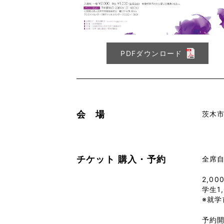
PDFダウンロード
会 場
茨木
チケット
購入・予約
全席
2,00
学生1
※就
予約開