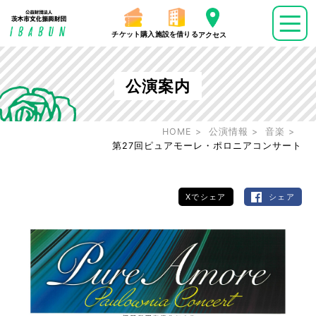
チケット購入
施設を借りる
アクセス
公演案内
HOME
公演情報
音楽
第27回ピュアモーレ・ポロニアコンサート
Xでシェア
シェア