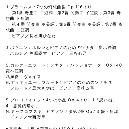
J.ブラームス：7つの幻想曲集 Op.116より
第1番 奇想曲 ニ短調，第2番 間奏曲 イ短調，第3番 奇
想曲 ト短調,
第４番 間奏曲 ホ長調，第6番 間奏曲 ホ長調，第7番 奇
想曲 ニ短調
ピアノ／長谷川ひなた
J.ボウエン：ホルンとピアノのためのソナタ 変ホ長調
ホルン／ 笠原優太 ピアノ／三谷心乃
S.カルク＝エラート：ソナタ･アパッショナータ Op.140
変へ短調
武満徹：ヴォイス
H.ディティユー：フルートとピアノのためのソナチネ
フルート／黒木さやは ピアノ／高柳ム弓
S.プロコフィエフ：4つの小品 Op.4より 1「思い出」、
4「悪魔的暗示」
N.ミャスコフスキ：ピアノソナタ第2番 Op.13 變ヘ短調
ピアノ／大西梨里
※演奏者・曲目は変更になる場合もございます