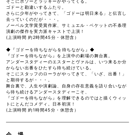
そこにポゾーとラッキーがやってくる。
ゴドーと勘違いするふたり。
さらに少年がやってきて、「ゴドーは明日来る」と伝言し
去っていくのだが・・・。
ノーベル文学賞受賞作家、サミュエル・ベケットの不条理
演劇の傑作を実力派キャストで上演！
(上演時間 約2時間45分・休憩含）
◆『ゴドーを待ちながらを待ちながら』◆
『ゴドーを待ちながら』を上演中の劇場の舞台裏。
アンダースタディーのエスターとヴァルは、いつ来るか分
からない出番をひたすら待ち続けている。
そこにスタッフのローラがやってきて、「いざ、出番！」
と期待するが・・・。
舞台裏で、人生や演劇論、自身の存在意義を語り合いなが
ら待ち続けるアンダースタディーこそ、
『ゴドーを待ちながら』を理解できるのではと描くウィッ
トにとんだコメディ。日本初演！
(上演時間 約1時間45分・休憩含）
会 場