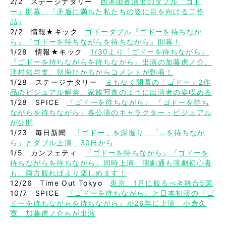
2/2 ステージナタリー
西本由香演出のダブル「ゴド
ー」開幕、「矛盾に満ちた私たちの姿に目を向ける二作
品」
2/2 情報★キック
ゴドーダブル『ゴドーを待ちなが
ら』『ゴドーを待ちながらを待ちながら』開幕！
1/28 情報★キック
1/30より『ゴドーを待ちながら』
『ゴドーを待ちながらを待ちながら』出演の加藤虎ノ介、
津村知与支、朝海ひかるからコメントが到着！
1/28 ステージナタリー
まもなく開幕の「ゴドー」2作
品のビジュアル解禁、家族写真のように出演者の姿収める
1/28 SPICE
『ゴドーを待ちながら』 『ゴドーを待ち
ながらを待ちながら』各公演のキャラクター・ビジュアル
が公開
1/23 毎日新聞
「ゴドー」を深掘り 「…を待ちなが
ら」とダブル上演 30日から
1/5 カンフェティ
『ゴドーを待ちながら』『ゴドーを
待ちながらを待ちながら』同時上演 演劇通も演劇初心者
も、両方観ればより楽しめます！
12/26 Time Out Tokyo
東京、1月に観るべき舞台5選
10/7 SPICE
『ゴドーを待ちながら』と日本初演の『ゴ
ドーを待ちながらを待ちながら』が26年に上演 小倉久
寛、加藤虎ノ介らが出演