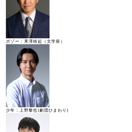
ボゾー：釆澤靖起（文学座）
少年：上野黎也(劇団ひまわり)