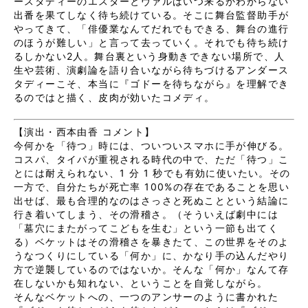
ースタディーのエスターとヴァルはいつ来るかわからない
出番を果てしなく待ち続けている。そこに舞台監督助手が
やってきて、「俳優業なんてだれでもできる、舞台の進行
のほうが難しい」と言って去っていく。それでも待ち続け
るしかない2人。舞台裏という身動きできない場所で、人
生や芸術、演劇論を語り合いながら待ちづけるアンダース
タディーこそ、本当に『ゴドーを待ちながら』を理解でき
るのではと描く、皮肉が効いたコメディ。
【演出・西本由香 コメント】
今何かを「待つ」時には、ついついスマホに手が伸びる。
コスパ、タイパが重視される時代の中で、ただ「待つ」こ
とには耐えられない、1 分 1 秒でも有効に使いたい。その
一方で、自分たちが死亡率 100%の存在であることを思い
出せば、最も合理的なのはさっさと死ぬことという結論に
行き着いてしまう、その滑稽さ。（そういえば劇中には
「墓穴にまたがってこどもを生む」という一節も出てく
る）ベケットはその滑稽さを暴きたて、この世界をそのよ
うなつくりにしている「何か」に、かなり手の込んだやり
方で逆襲しているのではないか。そんな「何か」なんて存
在しないかも知れない、ということを自覚しながら。
そんなベケットへの、一つのアンサーのように書かれた