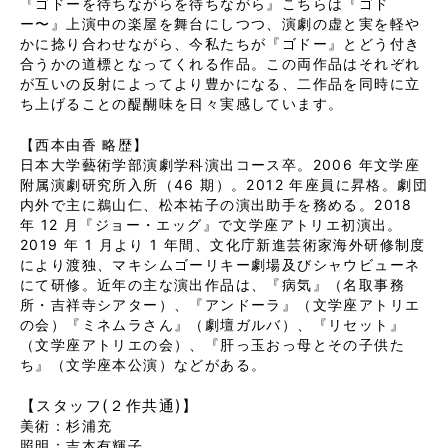
『ゴドーを待ちながらを待ちながら』こちらは『ゴド
ー〜』上演中の楽屋を舞台にしつつ、演劇の虚と実を軽や
かに捻り合わせながら、今私たちが『ゴドー』とどう付き
合うかの道標となってくれる作品。この両作品はそれぞれ
が互いの反射によってより豊かになる、二作品を同時に立
ち上げることの醍醐味を日々実感しています。
【西本由香 略歴】
日本大学藝術学部演劇学科演出コース卒。2006 年文学座
附属演劇研究所入所（46 期）。2012 年座員に昇格。劇団
内外で主に鵜山仁、松本祐子の演出助手を務める。2018
年 12 月『ジョー・エッグ』で文学座アトリエ初演出。
2019 年 1 月より 1 年間、文化庁新進芸術家海外研修制度
により渡独、マキシムゴーリキー劇場及びシャウビューネ
にて研修。近年の主な演出作品は、『病気』（名取事務
所・吉祥寺シアター）、『アンドーラ』（文学座アトリエ
の会）『ミネムラさん』（劇壇ガルバ）、『リセット』
（文学座アトリエの会）、『肝っ玉おっ母とその子供た
ち』（文学座本公演）などがある。
【スタッフ(２作共通)】
美術：杉浦充
照明：吉本有輝子