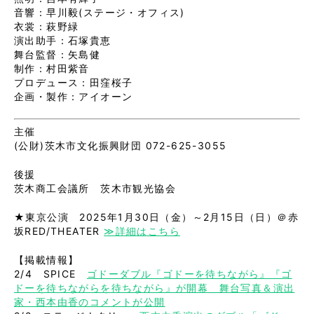
音響：早川毅(ステージ・オフィス)
衣裳：萩野緑
演出助手：石塚貴恵
舞台監督：矢島健
制作：村田紫音
プロデュース：田窪桜子
企画・製作：アイオーン
主催
(公財)茨木市文化振興財団 072-625-3055
後援
茨木商工会議所 茨木市観光協会
★東京公演 2025年1月30日（金）～2月15日（日）＠赤
坂RED/THEATER
≫詳細はこちら
【掲載情報】
2/4 SPICE
ゴドーダブル『ゴドーを待ちながら』『ゴ
ドーを待ちながらを待ちながら』が開幕 舞台写真＆演出
家・西本由香のコメントが公開