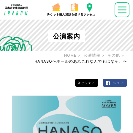
チケット購入
施設を借りる
アクセス
公演案内
HOME
公演情報
その他
HANASO〜ホールのあれこれなんでもはなそ。〜
Xでシェア
シェア