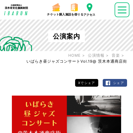
チケット購入
施設を借りる
アクセス
公演案内
HOME
公演情報
音楽
いばらき昼ジャズコンサートVol.19@ 茨木本通商店街
Xでシェア
シェア