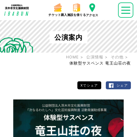
チケット購入
施設を借りる
アクセス
公演案内
HOME
公演情報
その他
体験型サスペンス 竜王山荘の夜
Xでシェア
シェア