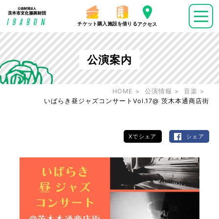
チケット購入
施設を借りる
アクセス
公演案内
HOME
公演情報
音楽
いばらき昼ジャズコンサートVol.17@ 茨木本通商店街
Xでシェア
シェア