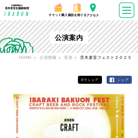
チケット購入
施設を借りる
アクセス
公演案内
HOME
公演情報
音楽
茨木麦音フェスト２０２５
Xでシェア
シェア