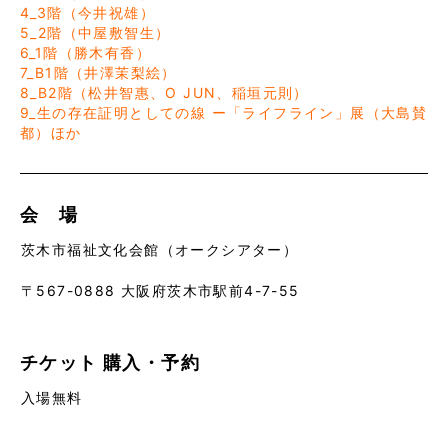
4_3階（今井祝雄）
5_2階（中屋敷智生）
6_1階（勝木有香）
7_B1階（井澤茉梨絵）
8_B2階（松井智惠、O JUN、稲垣元則）
9_生の存在証明としての線 ー「ライフライン」展（大島賛
都）ほか
会 場
茨木市福祉文化会館（オークシアター）
〒567-0888 大阪府茨木市駅前4-7-55
チケット
購入・予約
入場無料