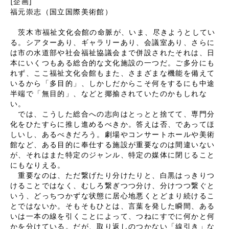
[企画]
福元崇志（国立国際美術館）
茨木⁠市福祉文化会館の命脈が、いま、尽きようとしてい
る。シアターあり、ギャラリーあり、会議室あり、さらに
は市の水道部や社会福祉協議会まで併設されたそれは、日
本にいくつもある総合的な文化施設の一つだ。ご多分にも
れず、ここ福祉文化会館もまた、さまざまな機能を備えて
いるから「多目的」、しかしだからこそ何をするにも中途
半端で「無目的」、などと揶揄されていたのかもしれな
い。
では、こうした総合への志向はとっとと捨てて、専門分
化をひたすらに推し進めるべきか。答えは否、であってほ
しいし、あるべきだろう。劇場やコンサートホールや美術
館など、ある目的に奉仕する施設が重要なのは間違いない
が、それはまた特定のジャンル、特定の媒体に閉じること
にもなりえる。
重要なのは、ただ繋げたり分けたりと、白黒はっきりつ
けることではなく、むしろ繋ぎつつ分け、分けつつ繋ぐと
いう、どっちつかずな状態に居心地悪くとどまり続けるこ
とではないか。そもそもひとは、言葉を発した瞬間、ある
いは一本の線を引くことによって、つねにすでに何かと何
かを分けている。だが、取り返しのつかない「線引き」な