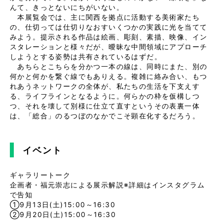
んて、きっとないにちがいない。
本展覧会では、主に関西を拠点に活動する美術家たち
の、仕切っては仕切りなおすいくつかの実践に光を当てて
みよう。提示される作品は絵画、彫刻、素描、映像、イン
スタレーションと様々だが、曖昧な中間領域にアプローチ
しようとする姿勢は共有されているはずだ。
あちらとこちらを分かつ一本の線は、同時にまた、別の
何かと何かを繋ぐ線でもありえる。複雑に絡み合い、もつ
れあうネットワークの全体が、私たちの生活を下支えす
る、ライフラインとなるように。何らかの枠を仮構しつ
つ、それを壊して別様に仕立て直すというその表裏一体
は、「総合」のるつぼのなかでこそ顕在化するだろう。
イベント
ギャラリートーク
企画者・福元崇志による展示解説※詳細はインスタグラム
で告知
①9月13日(土)15:00～16:30
②9月20日(土)15:00～16:30