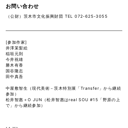
お問い合わせ
（公財）茨木市文化振興財団 TEL 072-625-3055
[参加作家]
井澤茉梨絵
稲垣元則
今井祝雄
勝木有香
国谷隆志
田中真吾
中屋敷智生（現代美術－茨木特別展「Transfer」から継続
参加）
松井智惠＋O JUN（松井智惠はreal SOU #15「野原の上
で」から継続参加）