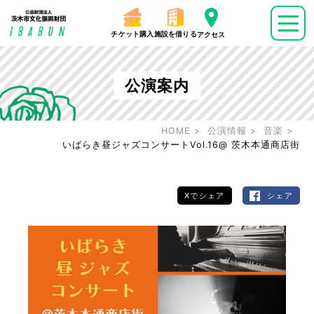
チケット購入
施設を借りる
アクセス
公演案内
HOME
公演情報
音楽
いばらき昼ジャズコンサートVol.16@ 茨木本通商店街
Xでシェア
シェア