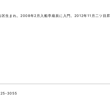
島区生まれ。2008年2月入船亭扇辰に入門。2012年11月二ツ目
5-3055