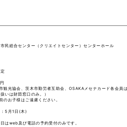
市市民総合センター（クリエイトセンター）センターホール
指定
0円
市観光協会、茨木市勤労者互助会、OSAKAメセナカード各会員
り扱いは財団窓口のみ。）
学前のお子様はご遠慮ください。
：5月1日(木)
日はweb及び電話の予約受付のみです。