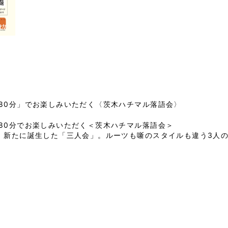
80分」でお楽しみいただく〈茨木ハチマル落語会〉
80分でお楽しみいただく＜茨木ハチマル落語会＞

、新たに誕生した「三人会」。ルーツも噺のスタイルも違う3人