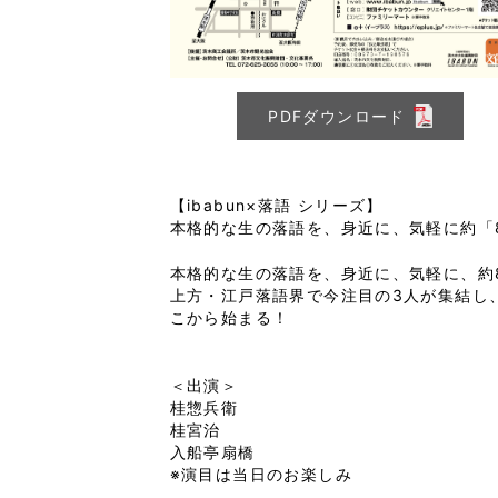
PDFダウンロード
【ibabun×落語 シリーズ】
本格的な生の落語を、身近に、気軽に約「
本格的な生の落語を、身近に、気軽に、約
上方・江戸落語界で今注目の3人が集結し
＜出演＞
桂惣兵衛
桂宮治
入船亭扇橋
※演目は当日のお楽しみ