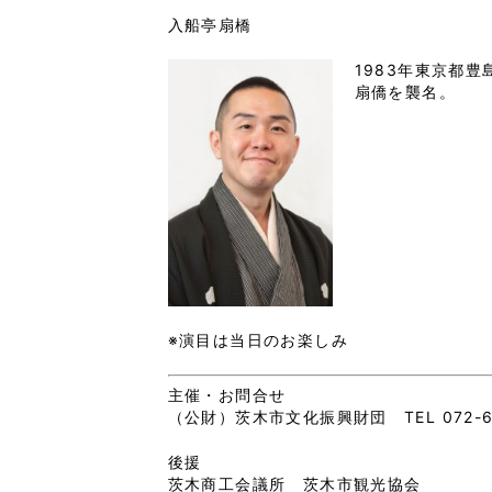
入船亭扇橋
1983年東京都豊
扇僑を襲名。
※演目は当日のお楽しみ
主催・お問合せ
（公財）茨木市文化振興財団 TEL 072-62
後援
茨木商工会議所 茨木市観光協会