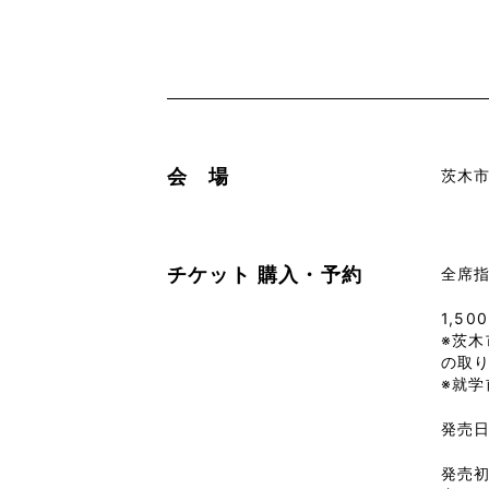
会 場
茨木
チケット
購入・予約
全席
1,50
※茨木
の取
※就
発売日
発売初