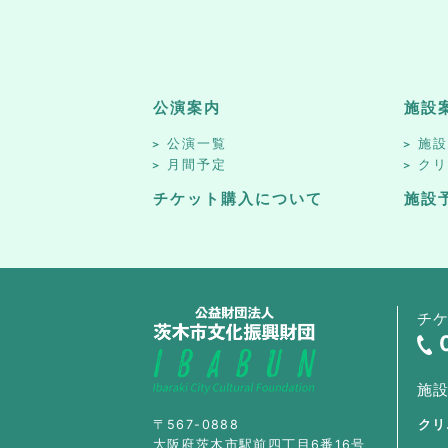
公演案内
施設
公演一覧
施
月間予定
ク
チケット購入について
施設
チ
施
〒567-0888
クリ
大阪府茨木市駅前四丁目6番16号