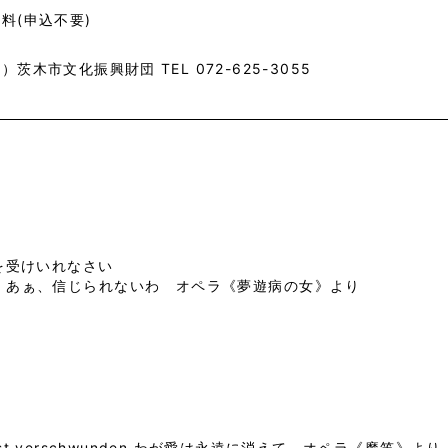
料(申込不要)
）茨木市文化振興財団 TEL 072-625-3055
 愛を受けいれなさい
irarti あぁ、信じられないわ オペラ《夢遊病の女》より
s, es ist verschwunden わが愛は永遠に消えて オペラ《魔