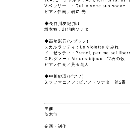
V.ベッリーニ：Qui la voce sua 
ピアノ伴奏／岩﨑 光
◆長谷川友紀(箏)
坂本勉：幻想的ソナタ
◆髙﨑彩乃(ソプラノ)
スカルラッティ：Le violette すみれ
ドニゼッティ：Prendi, per me sei
C.F.グノー：Air des bijoux 宝
ピアノ伴奏／荒玉創人
◆中川紗瑛(ピアノ)
S.ラフマニノフ :ピアノ・ソナタ 第2番 (1
主催
茨木市
企画・制作