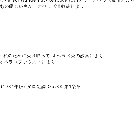
soave あの優しい声が オペラ《清教徒》より
 libero 私のために受け取って オペラ《愛の妙薬》より
石の歌 オペラ《ファウスト》より
931年版) 変ロ短調 Op.36 第1楽章