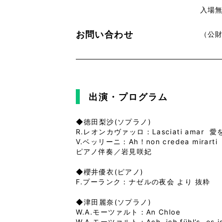
入場無
お問い合わせ
（公財
出演・プログラム
◆徳田梨沙(ソプラノ)
R.レオンカヴァッロ：Lasciati amar
V.ベッリーニ：Ah！non credea m
ピアノ伴奏／岩見咲妃
◆櫻井優衣(ピアノ)
F.プーランク：ナゼルの夜会 より 抜粋
◆津田麗奈(ソプラノ)
W.A.モーツァルト：An Chloe
W.A.モーツァルト：Ach, ich fühl’