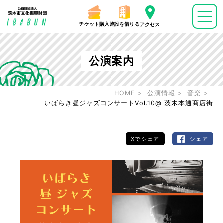
チケット購入
施設を借りる
アクセス
公演案内
HOME
公演情報
音楽
いばらき昼ジャズコンサートVol.10@ 茨木本通商店街
Xでシェア
シェア