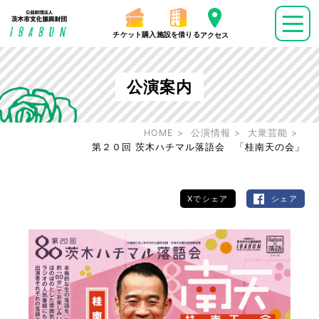
チケット購入
施設を借りる
アクセス
公演案内
HOME
公演情報
大衆芸能
第２０回 茨木ハチマル落語会 「桂南天の会」
Xでシェア
シェア