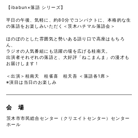
【ibabun×落語 シリーズ】
平日の午後、気軽に、約80分でコンパクトに、本格的な生
の落語をお楽しみいただく＜茨木ハチマル落語会＞
ほのぼのとした雰囲気と勢いある語り口で高座はもちろ
ん、
ラジオの人気番組にも活躍の場を広げる桂南天。
出演者それぞれの落語と、大好評「ねこまんま」の漫才も
お届けします！
＜出演＞桂南天 桂雀喜 桂天吾 ＜落語各1席＞
※演目は当日のお楽しみ
会 場
茨木市市民総合センター（クリエイトセンター）センター
ホール