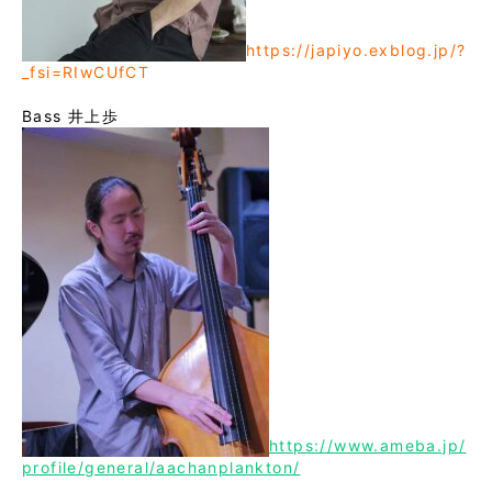
https://japiyo.exblog.jp/?
_fsi=RIwCUfCT
Bass 井上歩
https://www.ameba.jp/
profile/general/aachanplankton/