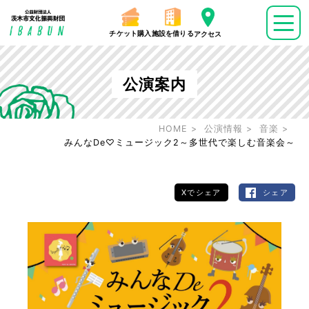
チケット購入
施設を借りる
アクセス
公演案内
HOME
公演情報
音楽
みんなDe♡ミュージック2～多世代で楽しむ音楽会～
Xでシェア
シェア