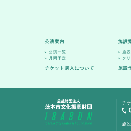
公演案内
施設
公演一覧
施
月間予定
ク
チケット購入について
施設
チ
施