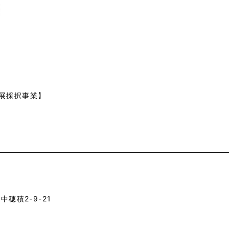
展採択事業】
寺
中穂積2-9-21