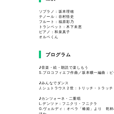
ソプラノ：坂本理穂
テノール：谷村悟史
フルート：福原彩乃
トランペット：木下未恵
ピアノ：和泉真子
オルペくん
プログラム
♪音楽・絵・朗読で楽しもう
S.プロコフィエフ作曲／坂本曠一編曲：
♪みんなでダンス
J.シュトラウス２世：トリッチ・トラッチ
♪カンツォーネ・二重唱
L.デンツァ：フニクリ・フニクラ
G.ヴェルディ：オペラ「椿姫」より 乾杯
ほか