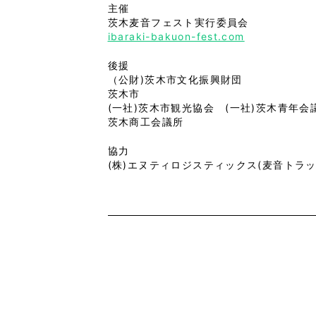
主催
茨木麦音フェスト実行委員会
ibaraki-bakuon-fest.com
後援
（公財)茨木市文化振興財団
茨木市
(一社)茨木市観光協会 (一社)茨木青年会
茨木商工会議所
協力
(株)エヌティロジスティックス(麦音トラッ