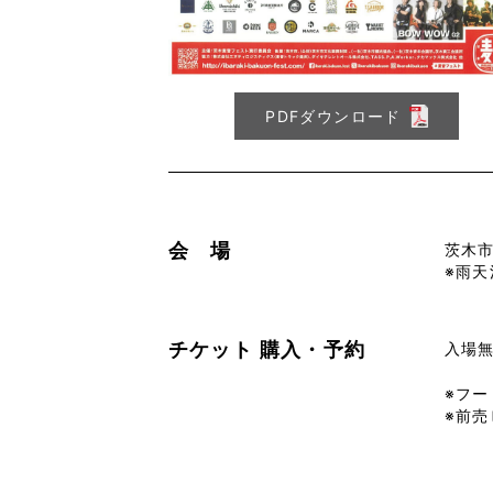
PDFダウンロード
会 場
茨木市
※雨
チケット
購入・予約
入場
※フ
※前