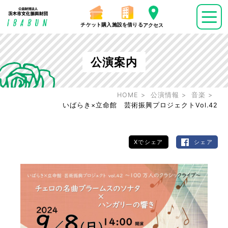
チケット購入
施設を借りる
アクセス
公演案内
HOME
公演情報
音楽
いばらき×立命館 芸術振興プロジェクトVol.42
Xでシェア
シェア