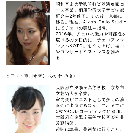
昭和音楽大学弦管打楽器演奏家コ
ース卒業。桐朋学園大学音楽学部
研究生2年修了。その後、京都に
移る。現在、Aiko’s Cello Studio
にてチェロの奏法を指導。

2016年、チェロの魅力や可能性を
広げるのを目的に「チェロアンサ
ンブルKOTO」を立ち上げ、編曲
やコンサートミストレスを務め
る。
ピアノ：市川未来(いちかわ みき)

大阪府立夕陽丘高等学校、京都市
立芸術大学卒業。

室内楽ピアニストとして多くの演
奏会に出演するほか、これまでに
5枚のCDレコーディングに参加。

大阪府立夕陽丘高等学校音楽科非
常勤講師。

趣味は読書、美術館に行くこと、